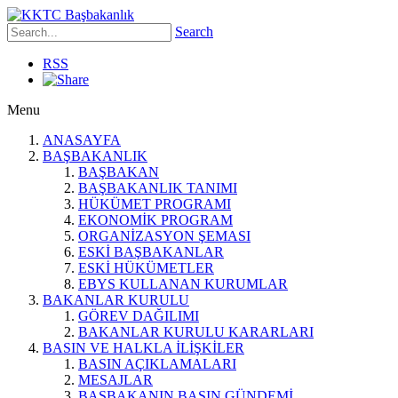
Search
RSS
Menu
ANASAYFA
BAŞBAKANLIK
BAŞBAKAN
BAŞBAKANLIK TANIMI
HÜKÜMET PROGRAMI
EKONOMİK PROGRAM
ORGANİZASYON ŞEMASI
ESKİ BAŞBAKANLAR
ESKİ HÜKÜMETLER
EBYS KULLANAN KURUMLAR
BAKANLAR KURULU
GÖREV DAĞILIMI
BAKANLAR KURULU KARARLARI
BASIN VE HALKLA İLİŞKİLER
BASIN AÇIKLAMALARI
MESAJLAR
BAŞBAKANIN BASIN GÜNDEMİ