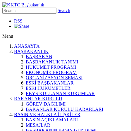
Search
RSS
Menu
ANASAYFA
BAŞBAKANLIK
BAŞBAKAN
BAŞBAKANLIK TANIMI
HÜKÜMET PROGRAMI
EKONOMİK PROGRAM
ORGANİZASYON ŞEMASI
ESKİ BAŞBAKANLAR
ESKİ HÜKÜMETLER
EBYS KULLANAN KURUMLAR
BAKANLAR KURULU
GÖREV DAĞILIMI
BAKANLAR KURULU KARARLARI
BASIN VE HALKLA İLİŞKİLER
BASIN AÇIKLAMALARI
MESAJLAR
BAŞBAKANIN BASIN GÜNDEMİ