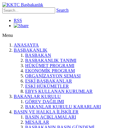
Search
RSS
Menu
ANASAYFA
BAŞBAKANLIK
BAŞBAKAN
BAŞBAKANLIK TANIMI
HÜKÜMET PROGRAMI
EKONOMİK PROGRAM
ORGANİZASYON ŞEMASI
ESKİ BAŞBAKANLAR
ESKİ HÜKÜMETLER
EBYS KULLANAN KURUMLAR
BAKANLAR KURULU
GÖREV DAĞILIMI
BAKANLAR KURULU KARARLARI
BASIN VE HALKLA İLİŞKİLER
BASIN AÇIKLAMALARI
MESAJLAR
BAŞBAKANIN BASIN GÜNDEMİ