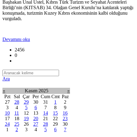
Başbakan Ünal Üstel, Kıbrıs Türk Turizm ve Seyahat Acenteleri
Birliği’nin (KITSAB) 34. Olağan Genel Kurulu’na katılarak yaptığı
konuşmada, turizmin Kuzey Kıbrıs ekonomisinin kalbi olduğunu
vurguladı.
Devamını oku
2456
0
Ara
«
Kasım 2025
»
Pzt
Sal
Çar
Per
Cum
Cmt
Paz
27
28
29
30
31
1
2
3
4
5
6
7
8
9
10
11
12
13
14
15
16
17
18
19
20
21
22
23
24
25
26
27
28
29
30
1
2
3
4
5
6
7