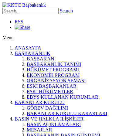
Search
RSS
Menu
ANASAYFA
BAŞBAKANLIK
BAŞBAKAN
BAŞBAKANLIK TANIMI
HÜKÜMET PROGRAMI
EKONOMİK PROGRAM
ORGANİZASYON ŞEMASI
ESKİ BAŞBAKANLAR
ESKİ HÜKÜMETLER
EBYS KULLANAN KURUMLAR
BAKANLAR KURULU
GÖREV DAĞILIMI
BAKANLAR KURULU KARARLARI
BASIN VE HALKLA İLİŞKİLER
BASIN AÇIKLAMALARI
MESAJLAR
BAŞBAKANIN BASIN GÜNDEMİ