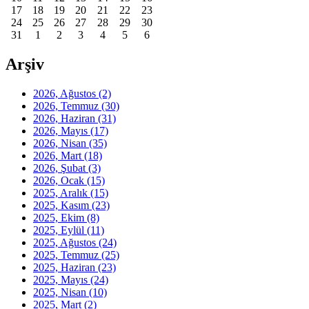
17
18
19
20
21
22
23
24
25
26
27
28
29
30
31
1
2
3
4
5
6
Arşiv
2026, Ağustos
(2)
2026, Temmuz
(30)
2026, Haziran
(31)
2026, Mayıs
(17)
2026, Nisan
(35)
2026, Mart
(18)
2026, Şubat
(3)
2026, Ocak
(15)
2025, Aralık
(15)
2025, Kasım
(23)
2025, Ekim
(8)
2025, Eylül
(11)
2025, Ağustos
(24)
2025, Temmuz
(25)
2025, Haziran
(23)
2025, Mayıs
(24)
2025, Nisan
(10)
2025, Mart
(2)