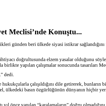
t Meclisi’nde Konuştu...
eri günden beri ülkede siyasi istikrar sağlandığını
in ihtiyacı doğrultusunda elzem yasalar olduğunu söyl
la birlikte yapılan çalışmalar sonucunda tasarıları Mec
” dedi.
hukukçularla çalışıldığını dile getirerek, bunların b
stel, ülkedeki basın özgürlüğünün dünyanın hiçbir ye
ı yıl önce yapılan “karalamaların” doğru olmadığını 