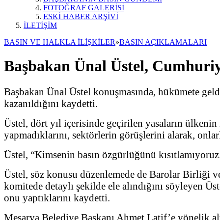
FOTOĞRAF GALERİSİ
ESKİ HABER ARŞİVİ
İLETİŞİM
BASIN VE HALKLA İLİŞKİLER
»
BASIN AÇIKLAMALARI
Başbakan Ünal Üstel, Cumhuriye
Başbakan Ünal Üstel konuşmasında, hükümete geldikl
kazanıldığını kaydetti.
Üstel, dört yıl içerisinde geçirilen yasaların ülken
yapmadıklarını, sektörlerin görüşlerini alarak, onlar
Üstel, “Kimsenin basın özgürlüğünü kısıtlamıyoruz.
Üstel, söz konusu düzenlemede de Barolar Birliği ve 
komitede detaylı şekilde ele alındığını söyleyen Ü
onu yaptıklarını kaydetti.
Mesarya Belediye Başkanı Ahmet Latif’e yönelik alt