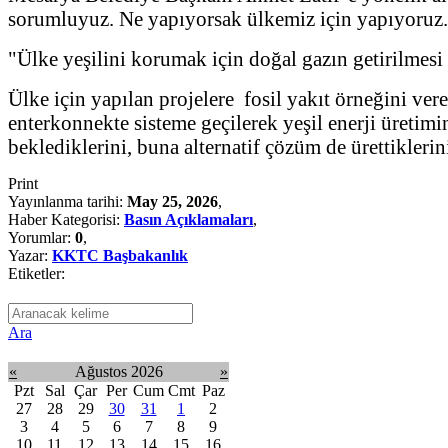
sorumluyuz. Ne yapıyorsak ülkemiz için yapıyoruz.
"Ülke yeşilini korumak için doğal gazın getirilmesi
Ülke için yapılan projelere fosil yakıt örneğini ver
enterkonnekte sisteme geçilerek yeşil enerji üretimi
beklediklerini, buna alternatif çözüm de ürettiklerini
Print
Yayınlanma tarihi:
May 25, 2026
,
Haber Kategorisi:
Basın Açıklamaları
,
Yorumlar:
0
,
Yazar:
KKTC Başbakanlık
Etiketler:
Ara
«
Ağustos 2026
»
Pzt
Sal
Çar
Per
Cum
Cmt
Paz
27
28
29
30
31
1
2
3
4
5
6
7
8
9
10
11
12
13
14
15
16