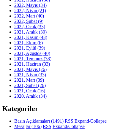
2022, Mayıs
(34)
2022, Nisan
(21)
2022, Mart
(40)
2022, Şubat
(9)
2022, Ocak
(33)
2021, Aralık
(30)
2021, Kasım
(48)
2021, Ekim
(6)
2021, Eylül
(39)
2021, Ağustos
(40)
2021, Temmuz
(38)
2021, Haziran
(33)
2021, Mayıs
(26)
2021, Nisan
(33)
2021, Mart
(39)
2021, Şubat
(26)
2021, Ocak
(16)
2020, Aralık
(34)
Kategoriler
Basın Açıklamaları
(1491)
RSS
Expand/Collapse
Mesajlar
(106)
RSS
Expand/Collapse