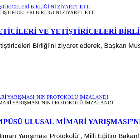
İRİCELERİ BİRLİĞİ’Nİ ZİYARET ETTİ
İCİLERİ VE YETİŞTİRİCELERİ BİRLİ
ştiriceleri Birliği’ni ziyaret ederek, Başkan Mus
Rİ YARIŞMASI”NIN PROTOKOLÜ İMZALANDI
PÜSÜ ULUSAL MİMARİ YARIŞMASI”
marı Yarışması Protokolü”, Milli Eğitim Bak