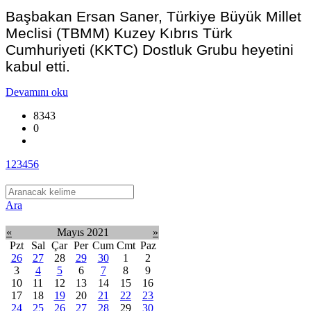
Başbakan Ersan Saner, Türkiye Büyük Millet
Meclisi (TBMM) Kuzey Kıbrıs Türk
Cumhuriyeti (KKTC) Dostluk Grubu heyetini
kabul etti.
Devamını oku
8343
0
1
2
3
4
5
6
Ara
«
Mayıs 2021
»
Pzt
Sal
Çar
Per
Cum
Cmt
Paz
26
27
28
29
30
1
2
3
4
5
6
7
8
9
10
11
12
13
14
15
16
17
18
19
20
21
22
23
24
25
26
27
28
29
30