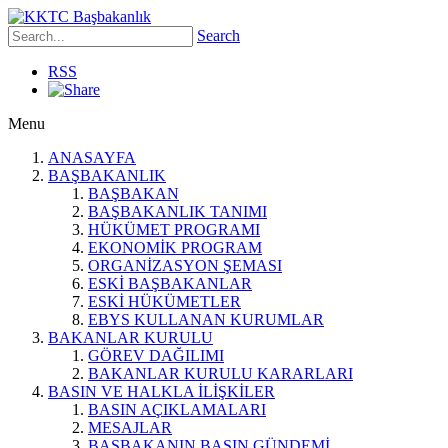
Search
RSS
Menu
ANASAYFA
BAŞBAKANLIK
BAŞBAKAN
BAŞBAKANLIK TANIMI
HÜKÜMET PROGRAMI
EKONOMİK PROGRAM
ORGANİZASYON ŞEMASI
ESKİ BAŞBAKANLAR
ESKİ HÜKÜMETLER
EBYS KULLANAN KURUMLAR
BAKANLAR KURULU
GÖREV DAĞILIMI
BAKANLAR KURULU KARARLARI
BASIN VE HALKLA İLİŞKİLER
BASIN AÇIKLAMALARI
MESAJLAR
BAŞBAKANIN BASIN GÜNDEMİ