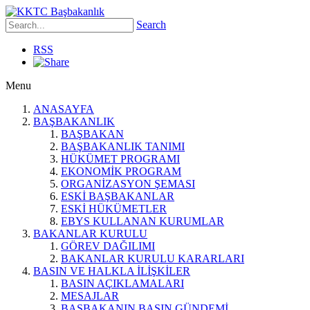
Search
RSS
Menu
ANASAYFA
BAŞBAKANLIK
BAŞBAKAN
BAŞBAKANLIK TANIMI
HÜKÜMET PROGRAMI
EKONOMİK PROGRAM
ORGANİZASYON ŞEMASI
ESKİ BAŞBAKANLAR
ESKİ HÜKÜMETLER
EBYS KULLANAN KURUMLAR
BAKANLAR KURULU
GÖREV DAĞILIMI
BAKANLAR KURULU KARARLARI
BASIN VE HALKLA İLİŞKİLER
BASIN AÇIKLAMALARI
MESAJLAR
BAŞBAKANIN BASIN GÜNDEMİ