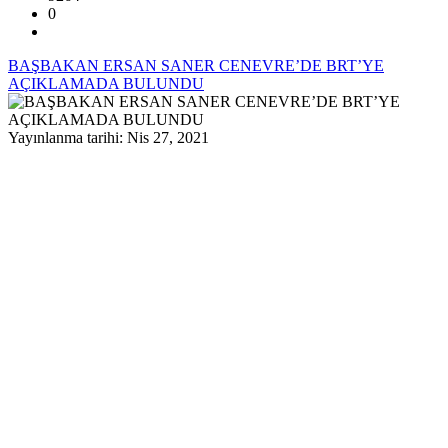
0
BAŞBAKAN ERSAN SANER CENEVRE’DE BRT’YE
AÇIKLAMADA BULUNDU
Yayınlanma tarihi: Nis 27, 2021
BAŞBAKAN ERSAN SANER
CENEVRE’DE BRT’YE AÇIKLAMADA
BULUNDU
Başbakan Ersan Saner, 5+BM gayriresmi
Kıbrıs görüşmesi nedeniyle bulunduğu
Cenevre’de BRT’ye yaptığı açıklamada,
Kıbrıs Türk halkında, 5+BM Cenevre
toplantısından çok ciddi bir beklentisi
olmadığını, Cenevre’deki havanın da farklı
olmadığını belirtti.