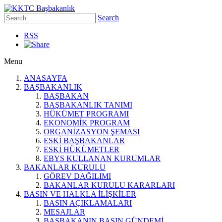
Search
RSS
Menu
ANASAYFA
BAŞBAKANLIK
BAŞBAKAN
BAŞBAKANLIK TANIMI
HÜKÜMET PROGRAMI
EKONOMİK PROGRAM
ORGANİZASYON ŞEMASI
ESKİ BAŞBAKANLAR
ESKİ HÜKÜMETLER
EBYS KULLANAN KURUMLAR
BAKANLAR KURULU
GÖREV DAĞILIMI
BAKANLAR KURULU KARARLARI
BASIN VE HALKLA İLİŞKİLER
BASIN AÇIKLAMALARI
MESAJLAR
BAŞBAKANIN BASIN GÜNDEMİ