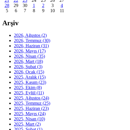
21
22
23
24
25
26
27
28
29
30
1
2
3
4
5
6
7
8
9
10
11
Arşiv
2026, Ağustos
(2)
2026, Temmuz
(30)
2026, Haziran
(31)
2026, Mayıs
(17)
2026, Nisan
(35)
2026, Mart
(18)
2026, Şubat
(3)
2026, Ocak
(15)
2025, Aralık
(15)
2025, Kasım
(23)
2025, Ekim
(8)
2025, Eylül
(11)
2025, Ağustos
(24)
2025, Temmuz
(25)
2025, Haziran
(23)
2025, Mayıs
(24)
2025, Nisan
(10)
2025, Mart
(2)
2025, Şubat
(1)