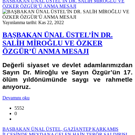
BAŞBAKAN ÜNAL ÜSTEL’İN DR. SALİH MİROĞLU VE
ÖZKER ÖZGÜR’Ü ANMA MESAJI
Yayınlanma tarihi: Kas 22, 2022
BAŞBAKAN ÜNAL ÜSTEL’İN DR.
SALİH MİROĞLU VE ÖZKER
ÖZGÜR’Ü ANMA MESAJI
Değerli siyaset ve devlet adamlarımızdan
Sayın Dr. Miroğlu ve Sayın Özgür’ün 17.
ölüm yıldönümünde saygı ve rahmetle
anıyoruz.
Devamını oku
5552
0
BAŞBAKAN ÜNAL ÜSTEL, GAZİANTEP KARKAMIŞ
İLÇESİNDE MEYDANA GELEN HAİN TERÖR SALDIRISI