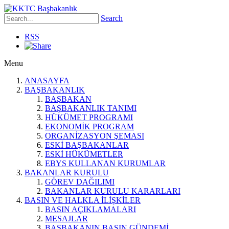
Search
RSS
Menu
ANASAYFA
BAŞBAKANLIK
BAŞBAKAN
BAŞBAKANLIK TANIMI
HÜKÜMET PROGRAMI
EKONOMİK PROGRAM
ORGANİZASYON ŞEMASI
ESKİ BAŞBAKANLAR
ESKİ HÜKÜMETLER
EBYS KULLANAN KURUMLAR
BAKANLAR KURULU
GÖREV DAĞILIMI
BAKANLAR KURULU KARARLARI
BASIN VE HALKLA İLİŞKİLER
BASIN AÇIKLAMALARI
MESAJLAR
BAŞBAKANIN BASIN GÜNDEMİ