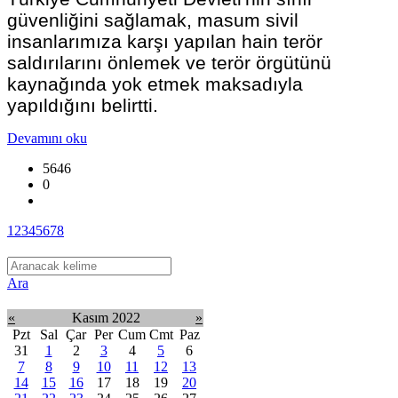
güvenliğini sağlamak, masum sivil
insanlarımıza karşı yapılan hain terör
saldırılarını önlemek ve terör örgütünü
kaynağında yok etmek maksadıyla
yapıldığını belirtti.
Devamını oku
5646
0
1
2
3
4
5
6
7
8
Ara
«
Kasım 2022
»
Pzt
Sal
Çar
Per
Cum
Cmt
Paz
31
1
2
3
4
5
6
7
8
9
10
11
12
13
14
15
16
17
18
19
20