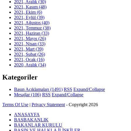
2021, Aralık
(30)
2021, Kasım
(48)
2021, Ekim
(6)
2021, Eylül
(39)
2021, Ağustos
(40)
2021, Temmuz
(38)
2021, Haziran
(33)
2021, Mayıs
(26)
2021, Nisan
(33)
2021, Mart
(39)
2021, Şubat
(26)
2021, Ocak
(16)
2020, Aralık
(34)
Kategoriler
Basın Açıklamaları
(1491)
RSS
Expand/Collapse
Mesajlar
(106)
RSS
Expand/Collapse
Terms Of Use
|
Privacy Statement
-
Copyright 2026
ANASAYFA
BAŞBAKANLIK
BAKANLAR KURULU
BASIN VE HALKLA İLİŞKİLER