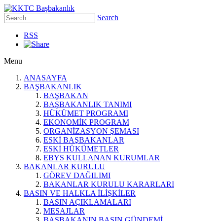
Search
RSS
Menu
ANASAYFA
BAŞBAKANLIK
BAŞBAKAN
BAŞBAKANLIK TANIMI
HÜKÜMET PROGRAMI
EKONOMİK PROGRAM
ORGANİZASYON ŞEMASI
ESKİ BAŞBAKANLAR
ESKİ HÜKÜMETLER
EBYS KULLANAN KURUMLAR
BAKANLAR KURULU
GÖREV DAĞILIMI
BAKANLAR KURULU KARARLARI
BASIN VE HALKLA İLİŞKİLER
BASIN AÇIKLAMALARI
MESAJLAR
BAŞBAKANIN BASIN GÜNDEMİ