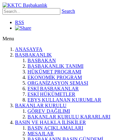
Search
RSS
Menu
ANASAYFA
BAŞBAKANLIK
BAŞBAKAN
BAŞBAKANLIK TANIMI
HÜKÜMET PROGRAMI
EKONOMİK PROGRAM
ORGANİZASYON ŞEMASI
ESKİ BAŞBAKANLAR
ESKİ HÜKÜMETLER
EBYS KULLANAN KURUMLAR
BAKANLAR KURULU
GÖREV DAĞILIMI
BAKANLAR KURULU KARARLARI
BASIN VE HALKLA İLİŞKİLER
BASIN AÇIKLAMALARI
MESAJLAR
BAŞBAKANIN BASIN GÜNDEMİ