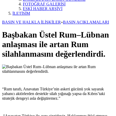
FOTOĞRAF GALERİSİ
ESKİ HABER ARŞİVİ
İLETİŞİM
BASIN VE HALKLA İLİŞKİLER
»
BASIN AÇIKLAMALARI
Başbakan Üstel Rum–Lübnan
anlaşması ile artan Rum
silahlanmasını değerlendirdi.
“Rum tarafı, Anavatan Türkiye’nin askeri gücünü yok sayarak
yabancı aktörlerden destekle silah yığınağı yapsa da Kıbrıs’taki
stratejik dengeyi asla değiştiremez.”
“Anavatan Türkiye ile aynı çizgideyiz. Haklarımızı ihlal etmeye