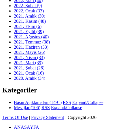
2022, Mart
(40)
2022, Şubat
(9)
2022, Ocak
(33)
2021, Aralık
(30)
2021, Kasım
(48)
2021, Ekim
(6)
2021, Eylül
(39)
2021, Ağustos
(40)
2021, Temmuz
(38)
2021, Haziran
(33)
2021, Mayıs
(26)
2021, Nisan
(33)
2021, Mart
(39)
2021, Şubat
(26)
2021, Ocak
(16)
2020, Aralık
(34)
Kategoriler
Basın Açıklamaları
(1491)
RSS
Expand/Collapse
Mesajlar
(106)
RSS
Expand/Collapse
Terms Of Use
|
Privacy Statement
-
Copyright 2026
ANASAYFA