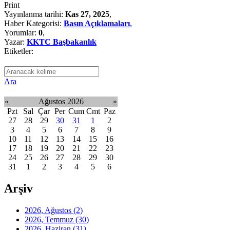
Print
Yayınlanma tarihi:
Kas 27, 2025
,
Haber Kategorisi:
Basın Açıklamaları
,
Yorumlar:
0
,
Yazar:
KKTC Başbakanlık
Etiketler:
Ara
«
Ağustos 2026
»
Pzt
Sal
Çar
Per
Cum
Cmt
Paz
27
28
29
30
31
1
2
3
4
5
6
7
8
9
10
11
12
13
14
15
16
17
18
19
20
21
22
23
24
25
26
27
28
29
30
31
1
2
3
4
5
6
Arşiv
2026, Ağustos
(2)
2026, Temmuz
(30)
2026, Haziran
(31)