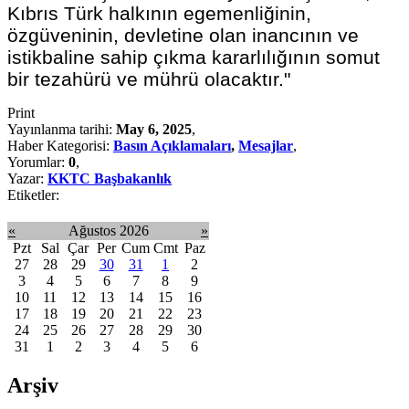
Kıbrıs Türk halkının egemenliğinin,
özgüveninin, devletine olan inancının ve
istikbaline sahip çıkma kararlılığının somut
bir tezahürü ve mührü olacaktır."
Print
Yayınlanma tarihi:
May 6, 2025
,
Haber Kategorisi:
Basın Açıklamaları
,
Mesajlar
,
Yorumlar:
0
,
Yazar:
KKTC Başbakanlık
Etiketler:
«
Ağustos 2026
»
Pzt
Sal
Çar
Per
Cum
Cmt
Paz
27
28
29
30
31
1
2
3
4
5
6
7
8
9
10
11
12
13
14
15
16
17
18
19
20
21
22
23
24
25
26
27
28
29
30
31
1
2
3
4
5
6
Arşiv