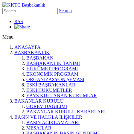
Search
RSS
Menu
ANASAYFA
BAŞBAKANLIK
BAŞBAKAN
BAŞBAKANLIK TANIMI
HÜKÜMET PROGRAMI
EKONOMİK PROGRAM
ORGANİZASYON ŞEMASI
ESKİ BAŞBAKANLAR
ESKİ HÜKÜMETLER
EBYS KULLANAN KURUMLAR
BAKANLAR KURULU
GÖREV DAĞILIMI
BAKANLAR KURULU KARARLARI
BASIN VE HALKLA İLİŞKİLER
BASIN AÇIKLAMALARI
MESAJLAR
BAŞBAKANIN BASIN GÜNDEMİ