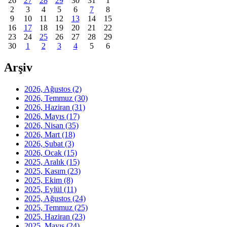
26
27
28
29
30
31
1
2
3
4
5
6
7
8
9
10
11
12
13
14
15
16
17
18
19
20
21
22
23
24
25
26
27
28
29
30
1
2
3
4
5
6
Arşiv
2026, Ağustos
(2)
2026, Temmuz
(30)
2026, Haziran
(31)
2026, Mayıs
(17)
2026, Nisan
(35)
2026, Mart
(18)
2026, Şubat
(3)
2026, Ocak
(15)
2025, Aralık
(15)
2025, Kasım
(23)
2025, Ekim
(8)
2025, Eylül
(11)
2025, Ağustos
(24)
2025, Temmuz
(25)
2025, Haziran
(23)
2025, Mayıs
(24)