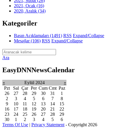
2021, Şubat
(26)
2021, Ocak
(16)
2020, Aralık
(34)
Kategoriler
Basın Açıklamaları
(1491)
RSS
Expand/Collapse
Mesajlar
(106)
RSS
Expand/Collapse
Ara
EasyDNNNewsCalendar
«
Eylül 2024
»
Pzt
Sal
Çar
Per
Cum
Cmt
Paz
26
27
28
29
30
31
1
2
3
4
5
6
7
8
9
10
11
12
13
14
15
16
17
18
19
20
21
22
23
24
25
26
27
28
29
30
1
2
3
4
5
6
Terms Of Use
|
Privacy Statement
-
Copyright 2026