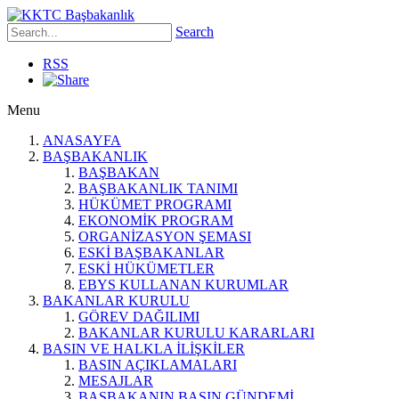
Search
RSS
Menu
ANASAYFA
BAŞBAKANLIK
BAŞBAKAN
BAŞBAKANLIK TANIMI
HÜKÜMET PROGRAMI
EKONOMİK PROGRAM
ORGANİZASYON ŞEMASI
ESKİ BAŞBAKANLAR
ESKİ HÜKÜMETLER
EBYS KULLANAN KURUMLAR
BAKANLAR KURULU
GÖREV DAĞILIMI
BAKANLAR KURULU KARARLARI
BASIN VE HALKLA İLİŞKİLER
BASIN AÇIKLAMALARI
MESAJLAR
BAŞBAKANIN BASIN GÜNDEMİ