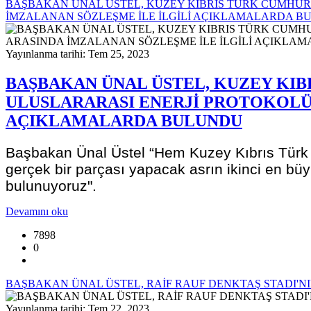
BAŞBAKAN ÜNAL ÜSTEL, KUZEY KIBRIS TÜRK CUMHURİ
İMZALANAN SÖZLEŞME İLE İLGİLİ AÇIKLAMALARDA 
Yayınlanma tarihi: Tem 25, 2023
BAŞBAKAN ÜNAL ÜSTEL, KUZEY KIB
ULUSLARARASI ENERJİ PROTOKOLÜ 
AÇIKLAMALARDA BULUNDU
Başbakan Ünal Üstel “Hem Kuzey Kıbrıs Türk C
gerçek bir parçası yapacak asrın ikinci en büyük
bulunuyoruz".
Devamını oku
7898
0
BAŞBAKAN ÜNAL ÜSTEL, RAİF RAUF DENKTAŞ STADI'NIN
Yayınlanma tarihi: Tem 22, 2023