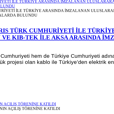
YETİ İLE TÜRKİYE ARASINDA İMZALANAN ULUSLARARAS
BULUNDU
RIS TÜRK CUMHURİYETİ İLE TÜRKİY
VE KIB-TEK İLE AKSA ARASINDA İMZ
umhuriyeti hem de Türkiye Cumhuriyeti adına t
 projesi olan kablo ile Türkiye’den elektrik ener
 AÇILIŞ TÖRENİNE KATILDI