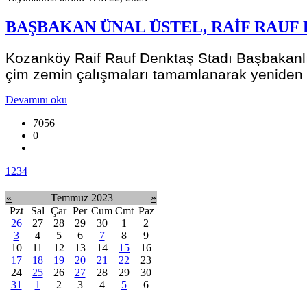
BAŞBAKAN ÜNAL ÜSTEL, RAİF RAUF 
Kozanköy Raif Rauf Denktaş Stadı Başbakanlığa
çim zemin çalışmaları tamamlanarak yeniden 
Devamını oku
7056
0
1
2
3
4
«
Temmuz 2023
»
Pzt
Sal
Çar
Per
Cum
Cmt
Paz
26
27
28
29
30
1
2
3
4
5
6
7
8
9
10
11
12
13
14
15
16
17
18
19
20
21
22
23
24
25
26
27
28
29
30
31
1
2
3
4
5
6