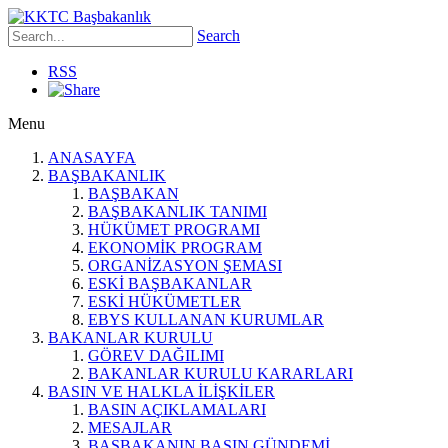
Search
RSS
Menu
ANASAYFA
BAŞBAKANLIK
BAŞBAKAN
BAŞBAKANLIK TANIMI
HÜKÜMET PROGRAMI
EKONOMİK PROGRAM
ORGANİZASYON ŞEMASI
ESKİ BAŞBAKANLAR
ESKİ HÜKÜMETLER
EBYS KULLANAN KURUMLAR
BAKANLAR KURULU
GÖREV DAĞILIMI
BAKANLAR KURULU KARARLARI
BASIN VE HALKLA İLİŞKİLER
BASIN AÇIKLAMALARI
MESAJLAR
BAŞBAKANIN BASIN GÜNDEMİ