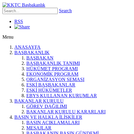
Search
RSS
Menu
ANASAYFA
BAŞBAKANLIK
BAŞBAKAN
BAŞBAKANLIK TANIMI
HÜKÜMET PROGRAMI
EKONOMİK PROGRAM
ORGANİZASYON ŞEMASI
ESKİ BAŞBAKANLAR
ESKİ HÜKÜMETLER
EBYS KULLANAN KURUMLAR
BAKANLAR KURULU
GÖREV DAĞILIMI
BAKANLAR KURULU KARARLARI
BASIN VE HALKLA İLİŞKİLER
BASIN AÇIKLAMALARI
MESAJLAR
BAŞBAKANIN BASIN GÜNDEMİ