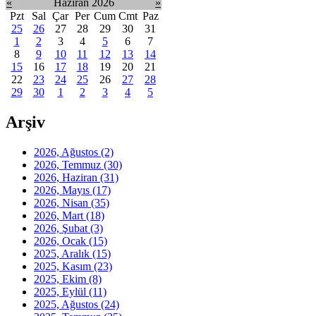
«
Haziran 2026
»
Pzt
Sal
Çar
Per
Cum
Cmt
Paz
25
26
27
28
29
30
31
1
2
3
4
5
6
7
8
9
10
11
12
13
14
15
16
17
18
19
20
21
22
23
24
25
26
27
28
29
30
1
2
3
4
5
Arşiv
2026, Ağustos
(2)
2026, Temmuz
(30)
2026, Haziran
(31)
2026, Mayıs
(17)
2026, Nisan
(35)
2026, Mart
(18)
2026, Şubat
(3)
2026, Ocak
(15)
2025, Aralık
(15)
2025, Kasım
(23)
2025, Ekim
(8)
2025, Eylül
(11)
2025, Ağustos
(24)