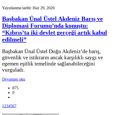
Yayınlanma tarihi: Haz 29, 2026
Başbakan Ünal Üstel Akdeniz Barış ve
Diplomasi Forumu’nda konuştu:
“Kıbrıs’ta iki devlet gerçeği artık kabul
edilmeli”
Başbakan Ünal Üstel Doğu Akdeniz’de barış,
güvenlik ve istikrarın ancak karşılıklı saygı ve
egemen eşitlik temelinde sağlanabileceğini
vurguladı.
Devamını oku
875
0
1
2
3
4
5
6
7