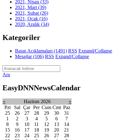
2021, Nisan
(33)
2021, Mart
(39)
2021, Şubat
(26)
2021, Ocak
(16)
2020, Aralık
(34)
Kategoriler
Basın Açıklamaları
(1491)
RSS
Expand/Collapse
Mesajlar
(106)
RSS
Expand/Collapse
Ara
EasyDNNNewsCalendar
«
Haziran 2026
»
Pzt
Sal
Çar
Per
Cum
Cmt
Paz
25
26
27
28
29
30
31
1
2
3
4
5
6
7
8
9
10
11
12
13
14
15
16
17
18
19
20
21
22
23
24
25
26
27
28