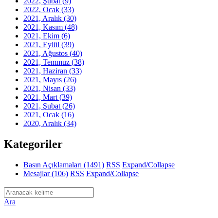
2022, Şubat
(9)
2022, Ocak
(33)
2021, Aralık
(30)
2021, Kasım
(48)
2021, Ekim
(6)
2021, Eylül
(39)
2021, Ağustos
(40)
2021, Temmuz
(38)
2021, Haziran
(33)
2021, Mayıs
(26)
2021, Nisan
(33)
2021, Mart
(39)
2021, Şubat
(26)
2021, Ocak
(16)
2020, Aralık
(34)
Kategoriler
Basın Açıklamaları
(1491)
RSS
Expand/Collapse
Mesajlar
(106)
RSS
Expand/Collapse
Ara