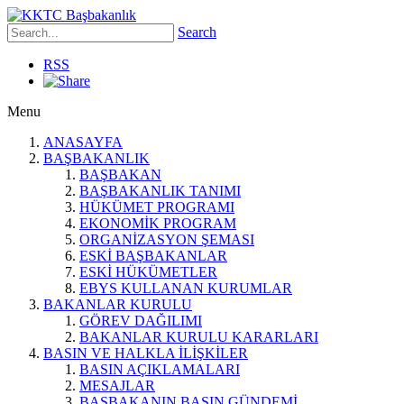
Search
RSS
Menu
ANASAYFA
BAŞBAKANLIK
BAŞBAKAN
BAŞBAKANLIK TANIMI
HÜKÜMET PROGRAMI
EKONOMİK PROGRAM
ORGANİZASYON ŞEMASI
ESKİ BAŞBAKANLAR
ESKİ HÜKÜMETLER
EBYS KULLANAN KURUMLAR
BAKANLAR KURULU
GÖREV DAĞILIMI
BAKANLAR KURULU KARARLARI
BASIN VE HALKLA İLİŞKİLER
BASIN AÇIKLAMALARI
MESAJLAR
BAŞBAKANIN BASIN GÜNDEMİ