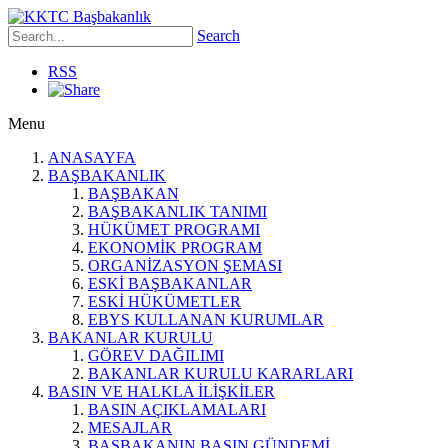
Search
RSS
Menu
ANASAYFA
BAŞBAKANLIK
BAŞBAKAN
BAŞBAKANLIK TANIMI
HÜKÜMET PROGRAMI
EKONOMİK PROGRAM
ORGANİZASYON ŞEMASI
ESKİ BAŞBAKANLAR
ESKİ HÜKÜMETLER
EBYS KULLANAN KURUMLAR
BAKANLAR KURULU
GÖREV DAĞILIMI
BAKANLAR KURULU KARARLARI
BASIN VE HALKLA İLİŞKİLER
BASIN AÇIKLAMALARI
MESAJLAR
BAŞBAKANIN BASIN GÜNDEMİ