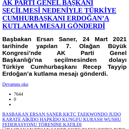
AK PARTİ GENEL BAŞKANI
SEÇİLMESİ NEDENİYLE TÜRKİYE
CUMHURBAŞKANI ERDOĞAN’A
KUTLAMA MESAJI GÖNDERDİ
Başbakan Ersan Saner, 24 Mart 2021
tarihinde yapılan 7. Olağan Büyük
Kongresi’nde AK Parti Genel
Başkanlığı’na seçilmesinden dolayı
Türkiye Cumhurbaşkanı Recep Tayyip
Erdoğan’a kutlama mesajı gönderdi.
Devamını oku
7644
0
BAŞBAKAN ERSAN SANER KKTC TAEKWONDO JUDO
KARATE AİKİDO HAPKİDO KUNGFU KURASH WUSHU
FEDERASYONU TÖRENİNE KATILDI