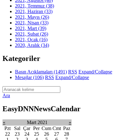
2021, Ağustos
(40)
2021, Temmuz
(38)
2021, Haziran
(33)
2021, Mayıs
(26)
2021, Nisan
(33)
2021, Mart
(39)
2021, Şubat
(26)
2021, Ocak
(16)
2020, Aralık
(34)
Kategoriler
Basın Açıklamaları
(1491)
RSS
Expand/Collapse
Mesajlar
(106)
RSS
Expand/Collapse
Ara
EasyDNNNewsCalendar
«
Mart 2021
»
Pzt
Sal
Çar
Per
Cum
Cmt
Paz
22
23
24
25
26
27
28
1
2
3
4
5
6
7