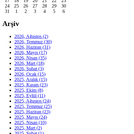
17
18
19
20
21
22
23
24
25
26
27
28
29
30
31
1
2
3
4
5
6
Arşiv
2026, Ağustos
(2)
2026, Temmuz
(30)
2026, Haziran
(31)
2026, Mayıs
(17)
2026, Nisan
(35)
2026, Mart
(18)
2026, Şubat
(3)
2026, Ocak
(15)
2025, Aralık
(15)
2025, Kasım
(23)
2025, Ekim
(8)
2025, Eylül
(11)
2025, Ağustos
(24)
2025, Temmuz
(25)
2025, Haziran
(23)
2025, Mayıs
(24)
2025, Nisan
(10)
2025, Mart
(2)
2025, Şubat
(1)