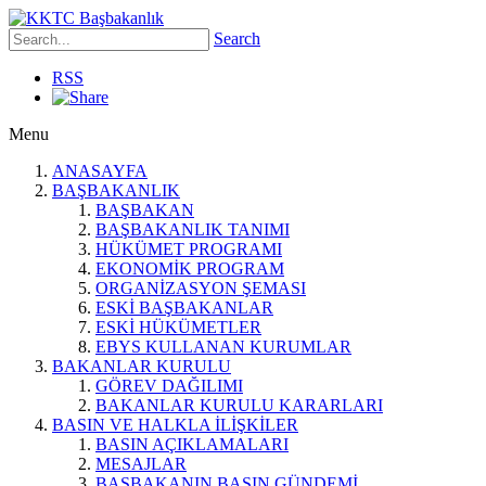
Search
RSS
Menu
ANASAYFA
BAŞBAKANLIK
BAŞBAKAN
BAŞBAKANLIK TANIMI
HÜKÜMET PROGRAMI
EKONOMİK PROGRAM
ORGANİZASYON ŞEMASI
ESKİ BAŞBAKANLAR
ESKİ HÜKÜMETLER
EBYS KULLANAN KURUMLAR
BAKANLAR KURULU
GÖREV DAĞILIMI
BAKANLAR KURULU KARARLARI
BASIN VE HALKLA İLİŞKİLER
BASIN AÇIKLAMALARI
MESAJLAR
BAŞBAKANIN BASIN GÜNDEMİ