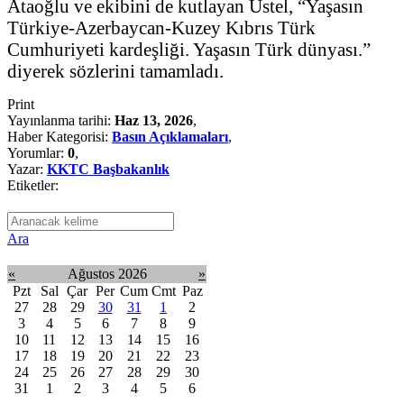
Ataoğlu ve ekibini de kutlayan Üstel, “Yaşasın
Türkiye-Azerbaycan-Kuzey Kıbrıs Türk
Cumhuriyeti kardeşliği. Yaşasın Türk dünyası.”
diyerek sözlerini tamamladı.
Print
Yayınlanma tarihi:
Haz 13, 2026
,
Haber Kategorisi:
Basın Açıklamaları
,
Yorumlar:
0
,
Yazar:
KKTC Başbakanlık
Etiketler:
Ara
«
Ağustos 2026
»
Pzt
Sal
Çar
Per
Cum
Cmt
Paz
27
28
29
30
31
1
2
3
4
5
6
7
8
9
10
11
12
13
14
15
16
17
18
19
20
21
22
23
24
25
26
27
28
29
30
31
1
2
3
4
5
6