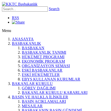
Search
RSS
Menu
ANASAYFA
BAŞBAKANLIK
BAŞBAKAN
BAŞBAKANLIK TANIMI
HÜKÜMET PROGRAMI
EKONOMİK PROGRAM
ORGANİZASYON ŞEMASI
ESKİ BAŞBAKANLAR
ESKİ HÜKÜMETLER
EBYS KULLANAN KURUMLAR
BAKANLAR KURULU
GÖREV DAĞILIMI
BAKANLAR KURULU KARARLARI
BASIN VE HALKLA İLİŞKİLER
BASIN AÇIKLAMALARI
MESAJLAR
BAŞBAKANIN BASIN GÜNDEMİ