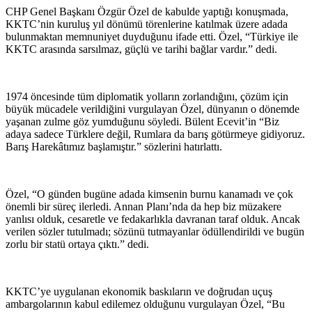
CHP Genel Başkanı Özgür Özel de kabulde yaptığı konuşmada,
KKTC’nin kuruluş yıl dönümü törenlerine katılmak üzere adada
bulunmaktan memnuniyet duyduğunu ifade etti. Özel, “Türkiye ile
KKTC arasında sarsılmaz, güçlü ve tarihi bağlar vardır.” dedi.
1974 öncesinde tüm diplomatik yolların zorlandığını, çözüm için
büyük mücadele verildiğini vurgulayan Özel, dünyanın o dönemde
yaşanan zulme göz yumduğunu söyledi. Bülent Ecevit’in “Biz
adaya sadece Türklere değil, Rumlara da barış götürmeye gidiyoruz.
Barış Harekâtımız başlamıştır.” sözlerini hatırlattı.
Özel, “O günden bugüne adada kimsenin burnu kanamadı ve çok
önemli bir süreç ilerledi. Annan Planı’nda da hep biz müzakere
yanlısı olduk, cesaretle ve fedakarlıkla davranan taraf olduk. Ancak
verilen sözler tutulmadı; sözünü tutmayanlar ödüllendirildi ve bugün
zorlu bir statü ortaya çıktı.” dedi.
KKTC’ye uygulanan ekonomik baskıların ve doğrudan uçuş
ambargolarının kabul edilemez olduğunu vurgulayan Özel, “Bu