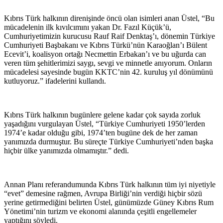
Kıbrıs Türk halkının direnişinde öncü olan isimleri anan Üstel, “Bu
mücadelenin ilk kıvılcımını yakan Dr. Fazıl Küçük’ü,
Cumhuriyetimizin kurucusu Rauf Raif Denktaş’ı, dönemin Türkiye
Cumhuriyeti Başbakanı ve Kıbrıs Türkü’nün Karaoğlan’ı Bülent
Ecevit’i, koalisyon ortağı Necmettin Erbakan’ı ve bu uğurda can
veren tüm şehitlerimizi saygı, sevgi ve minnetle anıyorum. Onların
mücadelesi sayesinde bugün KKTC’nin 42. kuruluş yıl dönümünü
kutluyoruz.” ifadelerini kullandı.
Kıbrıs Türk halkının bugünlere gelene kadar çok sayıda zorluk
yaşadığını vurgulayan Üstel, “Türkiye Cumhuriyeti 1950’lerden
1974’e kadar olduğu gibi, 1974’ten bugüne dek de her zaman
yanımızda durmuştur. Bu süreçte Türkiye Cumhuriyeti’nden başka
hiçbir ülke yanımızda olmamıştır.” dedi.
Annan Planı referandumunda Kıbrıs Türk halkının tüm iyi niyetiyle
“evet” demesine rağmen, Avrupa Birliği’nin verdiği hiçbir sözü
yerine getirmediğini belirten Üstel, günümüzde Güney Kıbrıs Rum
Yönetimi’nin turizm ve ekonomi alanında çeşitli engellemeler
yaptığını söyledi.