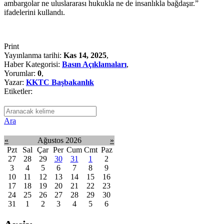
ambargolar ne uluslararası hukukla ne de insanlıkla bağdaşır.”
ifadelerini kullandı.
Print
Yayınlanma tarihi:
Kas 14, 2025
,
Haber Kategorisi:
Basın Açıklamaları
,
Yorumlar:
0
,
Yazar:
KKTC Başbakanlık
Etiketler:
Ara
«
Ağustos 2026
»
Pzt
Sal
Çar
Per
Cum
Cmt
Paz
27
28
29
30
31
1
2
3
4
5
6
7
8
9
10
11
12
13
14
15
16
17
18
19
20
21
22
23
24
25
26
27
28
29
30
31
1
2
3
4
5
6