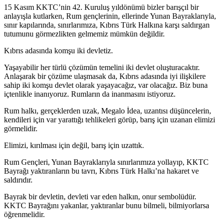
15 Kasım KKTC’nin 42. Kuruluş yıldönümü bizler barışçıl bir
anlayışla kutlarken, Rum gençlerinin, ellerinde Yunan Bayraklarıyla,
sınır kapılarında, sınırlarımıza, Kıbrıs Türk Halkına karşı saldırgan
tutumunu görmezlikten gelmemiz mümkün değildir.
Kıbrıs adasında komşu iki devletiz.
Yaşayabilir her türlü çözümün temelini iki devlet oluşturacaktır.
Anlaşarak bir çözüme ulaşmasak da, Kıbrıs adasında iyi ilişkilere
sahip iki komşu devlet olarak yaşayacağız, var olacağız. Biz buna
içtenlikle inanıyoruz. Rumların da inanmasını istiyoruz.
Rum halkı, gerçeklerden uzak, Megalo İdea, uzantısı düşüncelerin,
kendileri için var yarattığı tehlikeleri görüp, barış için uzanan elimizi
görmelidir.
Elimizi, kırılması için değil, barış için uzattık.
Rum Gençleri, Yunan Bayraklarıyla sınırlarımıza yollayıp, KKTC
Bayrağı yaktıranların bu tavrı, Kıbrıs Türk Halkı’na hakaret ve
saldırıdır.
Bayrak bir devletin, devleti var eden halkın, onur sembolüdür.
KKTC Bayrağını yakanlar, yaktıranlar bunu bilmeli, bilmiyorlarsa
öğrenmelidir.