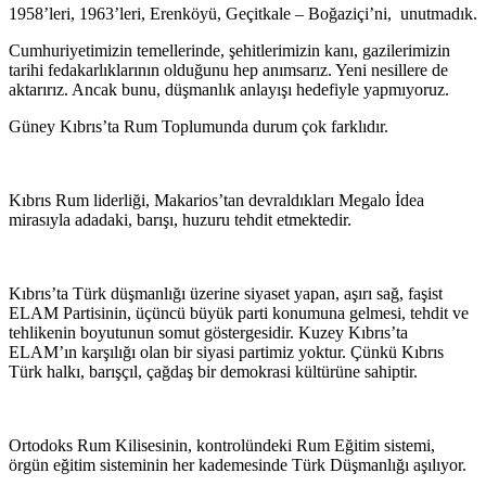
1958’leri, 1963’leri, Erenköyü, Geçitkale – Boğaziçi’ni, unutmadık.
Cumhuriyetimizin temellerinde, şehitlerimizin kanı, gazilerimizin
tarihi fedakarlıklarının olduğunu hep anımsarız. Yeni nesillere de
aktarırız. Ancak bunu, düşmanlık anlayışı hedefiyle yapmıyoruz.
Güney Kıbrıs’ta Rum Toplumunda durum çok farklıdır.
Kıbrıs Rum liderliği, Makarios’tan devraldıkları Megalo İdea
mirasıyla adadaki, barışı, huzuru tehdit etmektedir.
Kıbrıs’ta Türk düşmanlığı üzerine siyaset yapan, aşırı sağ, faşist
ELAM Partisinin, üçüncü büyük parti konumuna gelmesi, tehdit ve
tehlikenin boyutunun somut göstergesidir. Kuzey Kıbrıs’ta
ELAM’ın karşılığı olan bir siyasi partimiz yoktur. Çünkü Kıbrıs
Türk halkı, barışçıl, çağdaş bir demokrasi kültürüne sahiptir.
Ortodoks Rum Kilisesinin, kontrolündeki Rum Eğitim sistemi,
örgün eğitim sisteminin her kademesinde Türk Düşmanlığı aşılıyor.