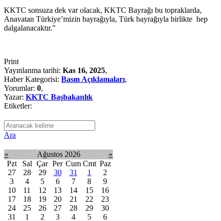
KKTC sonsuza dek var olacak, KKTC Bayrağı bu topraklarda,
Anavatan Türkiye’mizin bayrağıyla, Türk bayrağıyla birlikte hep
dalgalanacaktır."
Print
Yayınlanma tarihi:
Kas 16, 2025
,
Haber Kategorisi:
Basın Açıklamaları
,
Yorumlar:
0
,
Yazar:
KKTC Başbakanlık
Etiketler:
Ara
«
Ağustos 2026
»
Pzt
Sal
Çar
Per
Cum
Cmt
Paz
27
28
29
30
31
1
2
3
4
5
6
7
8
9
10
11
12
13
14
15
16
17
18
19
20
21
22
23
24
25
26
27
28
29
30
31
1
2
3
4
5
6