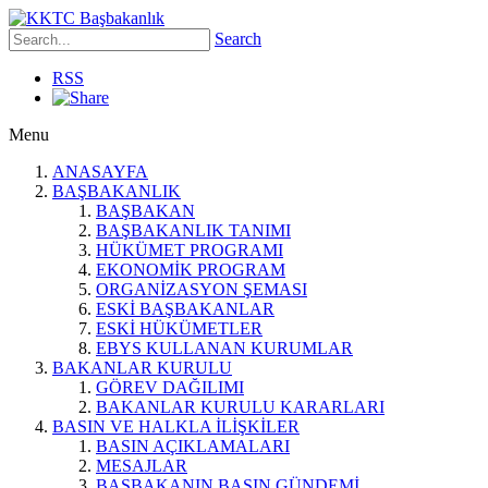
Search
RSS
Menu
ANASAYFA
BAŞBAKANLIK
BAŞBAKAN
BAŞBAKANLIK TANIMI
HÜKÜMET PROGRAMI
EKONOMİK PROGRAM
ORGANİZASYON ŞEMASI
ESKİ BAŞBAKANLAR
ESKİ HÜKÜMETLER
EBYS KULLANAN KURUMLAR
BAKANLAR KURULU
GÖREV DAĞILIMI
BAKANLAR KURULU KARARLARI
BASIN VE HALKLA İLİŞKİLER
BASIN AÇIKLAMALARI
MESAJLAR
BAŞBAKANIN BASIN GÜNDEMİ