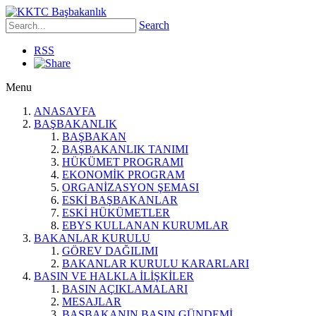
Search
RSS
Menu
ANASAYFA
BAŞBAKANLIK
BAŞBAKAN
BAŞBAKANLIK TANIMI
HÜKÜMET PROGRAMI
EKONOMİK PROGRAM
ORGANİZASYON ŞEMASI
ESKİ BAŞBAKANLAR
ESKİ HÜKÜMETLER
EBYS KULLANAN KURUMLAR
BAKANLAR KURULU
GÖREV DAĞILIMI
BAKANLAR KURULU KARARLARI
BASIN VE HALKLA İLİŞKİLER
BASIN AÇIKLAMALARI
MESAJLAR
BAŞBAKANIN BASIN GÜNDEMİ