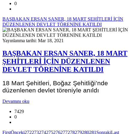
0
BAŞBAKAN ERSAN SANER, 18 MART ŞEHİTLERİ İÇİN
DÜZENLENEN DEVLET TÖRENİNE KATILDI
Yayınlanma tarihi: Mar 18, 2021
BAŞBAKAN ERSAN SANER, 18 MART
ŞEHİTLERİ İÇİN DÜZENLENEN
DEVLET TÖRENİNE KATILDI
18 Mart Şehitleri, Boğaz Şehitliği’nde
düzenlenen devlet töreniyle anıldı
Devamını oku
7429
0
First
Önceki
272
273
274
275
276
277
278
279
280
281
Sonraki
Last