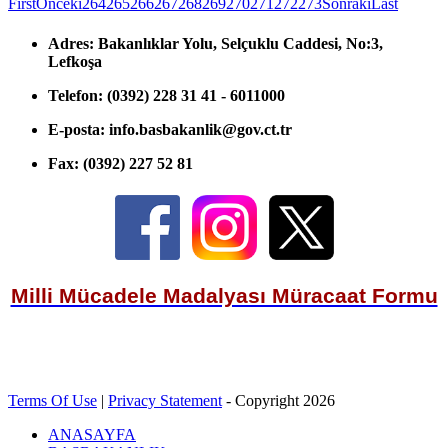
First
Önceki
264
265
266
267
268
269
270
271
272
273
Sonraki
Last
Adres:
Bakanlıklar Yolu, Selçuklu Caddesi, No:3,
Lefkoşa
Telefon:
(0392) 228 31 41 - 6011000
E-posta:
info.basbakanlik@gov.ct.tr
Fax:
(0392) 227 52 81
Milli Mücadele Madalyası Müracaat Formu
Terms Of Use
|
Privacy Statement
-
Copyright 2026
ANASAYFA