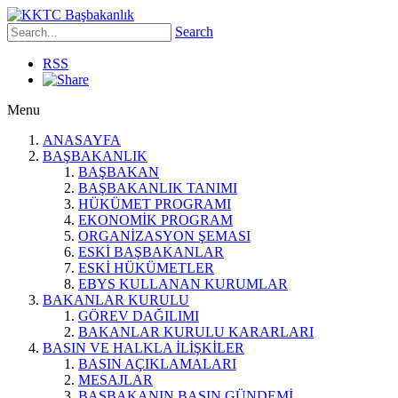
Search
RSS
Menu
ANASAYFA
BAŞBAKANLIK
BAŞBAKAN
BAŞBAKANLIK TANIMI
HÜKÜMET PROGRAMI
EKONOMİK PROGRAM
ORGANİZASYON ŞEMASI
ESKİ BAŞBAKANLAR
ESKİ HÜKÜMETLER
EBYS KULLANAN KURUMLAR
BAKANLAR KURULU
GÖREV DAĞILIMI
BAKANLAR KURULU KARARLARI
BASIN VE HALKLA İLİŞKİLER
BASIN AÇIKLAMALARI
MESAJLAR
BAŞBAKANIN BASIN GÜNDEMİ