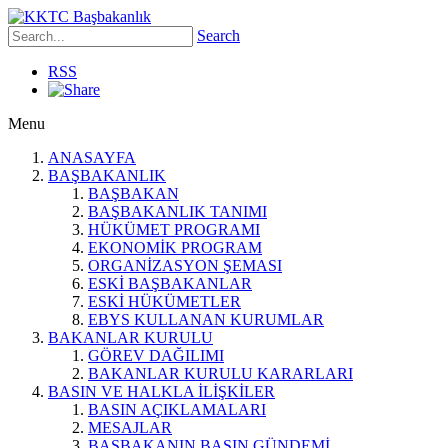
Search
RSS
Menu
ANASAYFA
BAŞBAKANLIK
BAŞBAKAN
BAŞBAKANLIK TANIMI
HÜKÜMET PROGRAMI
EKONOMİK PROGRAM
ORGANİZASYON ŞEMASI
ESKİ BAŞBAKANLAR
ESKİ HÜKÜMETLER
EBYS KULLANAN KURUMLAR
BAKANLAR KURULU
GÖREV DAĞILIMI
BAKANLAR KURULU KARARLARI
BASIN VE HALKLA İLİŞKİLER
BASIN AÇIKLAMALARI
MESAJLAR
BAŞBAKANIN BASIN GÜNDEMİ