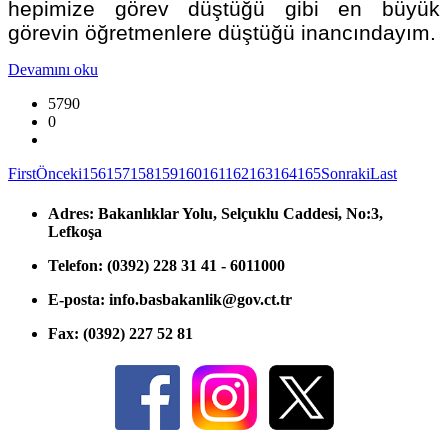
hepimize görev düştüğü gibi en büyük
görevin öğretmenlere düştüğü inancındayım.
Devamını oku
5790
0
First
Önceki
156
157
158
159
160
161
162
163
164
165
Sonraki
Last
Adres:
Bakanlıklar Yolu, Selçuklu Caddesi, No:3,
Lefkoşa
Telefon:
(0392) 228 31 41 - 6011000
E-posta:
info.basbakanlik@gov.ct.tr
Fax:
(0392) 227 52 81